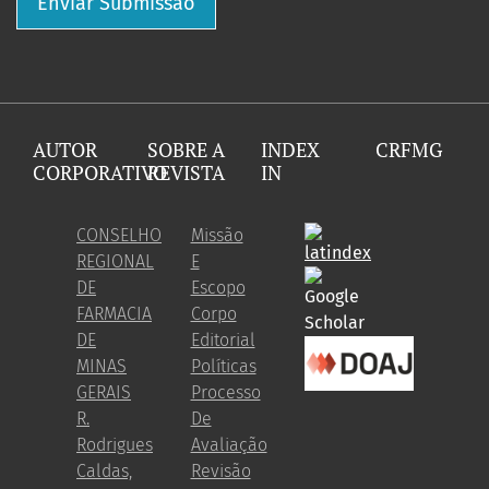
Enviar Submissão
AUTOR
SOBRE A
INDEX
CRFMG
CORPORATIVO
REVISTA
IN
CONSELHO
Missão
REGIONAL
E
DE
Escopo
FARMACIA
Corpo
DE
Editorial
MINAS
Políticas
GERAIS
Processo
R.
De
Rodrigues
Avaliação
Caldas,
Revisão